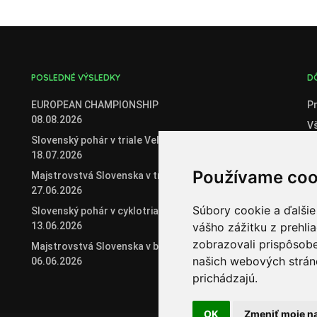
POSLEDNÉ VÝSLEDKY
D
EUROPEAN CHAMPIONSHIP
Pr
08.08.2026
V
Slovenský pohár v triale Veľké Zálužie
C
18.07.2026
O
Používame coo
Majstrovstvá Slovenska v triale
Če
27.06.2026
Če
Súbory cookie a ďalšie
Slovenský pohár v cyklotriale 2026
vášho zážitku z prehli
13.06.2026
Or
zobrazovali prispôsobe
Majstrovstvá Slovenska v biketriale
našich webových stráno
06.06.2026
prichádzajú.
OK
Zmeniť moje n