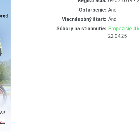
Registrácia:
09.07.2019 - 
Ostaršenie:
Áno
Viacnásobný štart:
Áno
Súbory na stiahnutie:
Propozície 4 
22:04:25