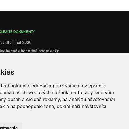
ÔLEŽITÉ DOKUMENTY
avidlá Trial 2020
šeobecné obchodné podmienky
enník
boznámenie so spracúvaním osobných údajov
kies
stné prehlásenie administrátora klubového konta
stné prehlásenie organizátora súťaží
 technológie sledovania používame na zlepšenie
adania našich webových stránok, na to, aby sme vám
ganizátori
ný obsah a cielené reklamy, na analýzu návštevnosti
k a na pochopenie toho, odkiaľ naši návštevníci
astavenia