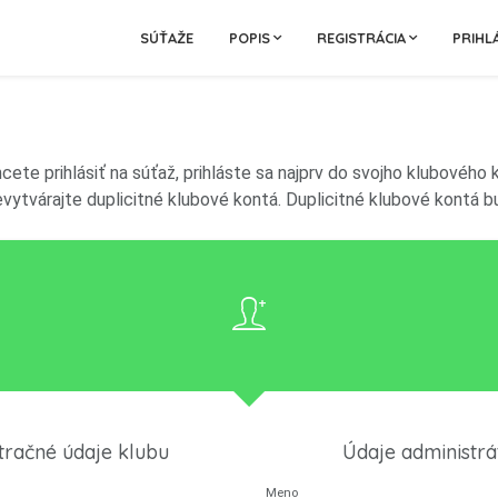
SÚŤAŽE
POPIS
REGISTRÁCIA
PRIHL
chcete prihlásiť na súťaž, prihláste sa najprv do svojho klubo
Nevytvárajte duplicitné klubové kontá. Duplicitné klubové kontá
tračné údaje klubu
Údaje administrá
Meno