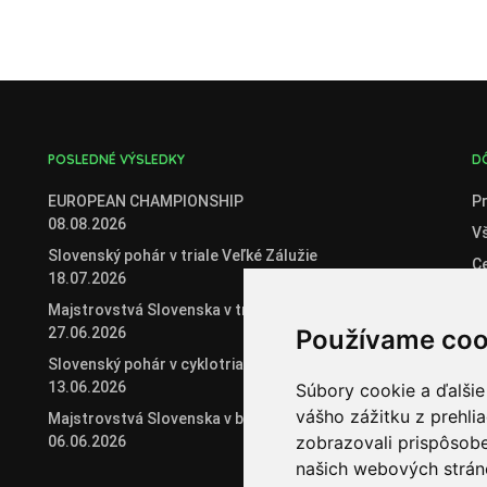
POSLEDNÉ VÝSLEDKY
D
EUROPEAN CHAMPIONSHIP
Pr
08.08.2026
V
Slovenský pohár v triale Veľké Zálužie
C
18.07.2026
O
Majstrovstvá Slovenska v triale
Če
27.06.2026
Používame coo
Če
Slovenský pohár v cyklotriale 2026
13.06.2026
Súbory cookie a ďalšie
Or
vášho zážitku z prehli
Majstrovstvá Slovenska v biketriale
zobrazovali prispôsobe
06.06.2026
našich webových stráno