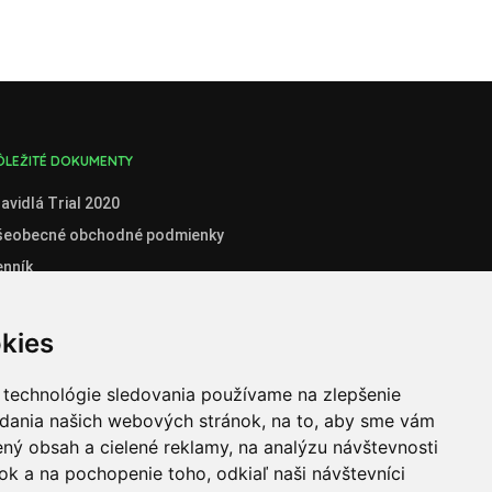
ÔLEŽITÉ DOKUMENTY
avidlá Trial 2020
šeobecné obchodné podmienky
enník
boznámenie so spracúvaním osobných údajov
stné prehlásenie administrátora klubového konta
kies
stné prehlásenie organizátora súťaží
 technológie sledovania používame na zlepšenie
ganizátori
adania našich webových stránok, na to, aby sme vám
ný obsah a cielené reklamy, na analýzu návštevnosti
k a na pochopenie toho, odkiaľ naši návštevníci