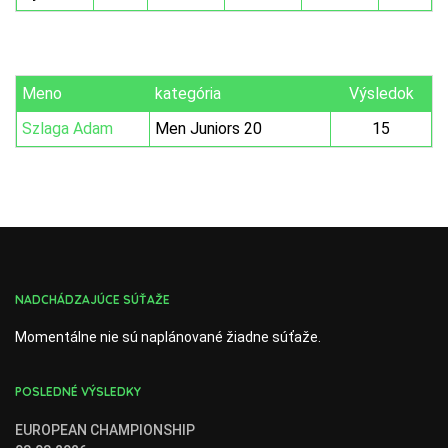
Meno
kategória
Výsledok
Szlaga Adam
Men Juniors 20
15
NADCHÁDZAJÚCE SÚŤAŽE
Momentálne nie sú naplánované žiadne súťaže.
POSLEDNÉ VÝSLEDKY
EUROPEAN CHAMPIONSHIP