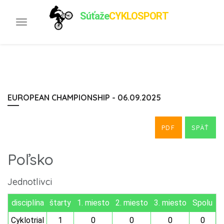
Súťaže
CYKLOSPORT
Toggle
navigation
EUROPEAN CHAMPIONSHIP - 06.09.2025
PDF
SPÄŤ
Poľsko
Jednotlivci
disciplína
štarty
1. miesto
2. miesto
3. miesto
Spolu
Cyklotrial
1
0
0
0
0