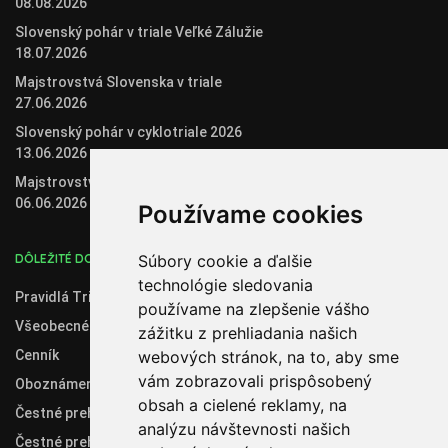
08.08.2026
Slovenský pohár v triale Veľké Zálužie
18.07.2026
Majstrovstvá Slovenska v triale
27.06.2026
Slovenský pohár v cyklotriale 2026
13.06.2026
Majstrovstvá Slovenska v biketriale
06.06.2026
Používame cookies
DÔLEŽITÉ DOKUMENTY
Súbory cookie a ďalšie
technológie sledovania
Pravidlá Trial 2020
používame na zlepšenie vášho
Všeobecné obchodné podmienky
zážitku z prehliadania našich
Cenník
webových stránok, na to, aby sme
vám zobrazovali prispôsobený
Oboznámenie so spracúvaním osobných údajov
obsah a cielené reklamy, na
Čestné prehlásenie administrátora klubového konta
analýzu návštevnosti našich
Čestné prehlásenie organizátora súťaží