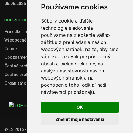
06.06.2026
Používame cookies
Súbory cookie a ďalšie
DÔLEŽITÉ DOKUMENTY
technológie sledovania
Pravidlá Trial 2020
používame na zlepšenie vášho
Všeobecné obchodné podmienky
zážitku z prehliadania našich
webových stránok, na to, aby sme
Cenník
vám zobrazovali prispôsobený
Oboznámenie so spracúvaním osobných údajov
obsah a cielené reklamy, na
Čestné prehlásenie administrátora klubového konta
analýzu návštevnosti našich
Čestné prehlásenie organizátora súťaží
webových stránok a na
Organizátori
pochopenie toho, odkiaľ naši
návštevníci prichádzajú.
OK
Zmeniť moje nastavenia
© ĽS 2015 - 2019 - 2026